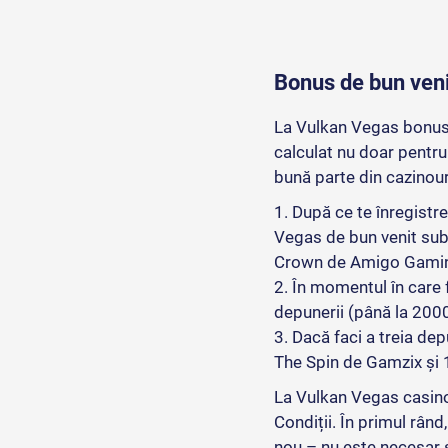
Bonus de bun veni
La Vulkan Vegas bonus d
calculat nu doar pentr
bună parte din cazinou
După ce te înregistr
Vegas de bun venit sub 
Crown de Amigo Gami
În momentul în care
depunerii (până la 2000
Dacă faci a treia dep
The Spin de Gamzix și 
La Vulkan Vegas casino 
Condiții. În primul rând
nou – nu este necesar 