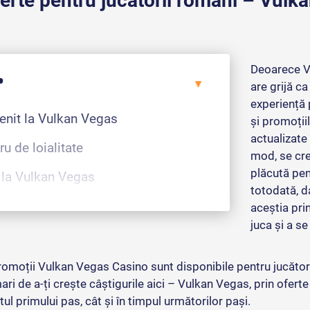
ferte pentru jucătorii români – Vulk
Deoarece V

are grijă ca
experiență 
enit la Vulkan Vegas
și promoții
actualizate 
u de loialitate
mod, se cr
plăcută pent
 la Vulkan Vegas
totodată, d
ții speciale
aceștia pri
juca și a se
promoții Vulkan Vegas Casino sunt disponibile pentru jucăto
ri de a-ți crește câștigurile aici – Vulkan Vegas, prin oferte 
ul primului pas, cât și în timpul următorilor pași.