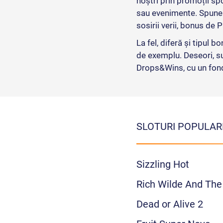
noștri prin promoții sp
sau evenimente. Spunem
sosirii verii, bonus de 
La fel, diferă și tipul 
de exemplu. Deseori, su
Drops&Wins, cu un fond
SLOTURI POPULAR
Sizzling Hot
Rich Wilde And The
Dead or Alive 2