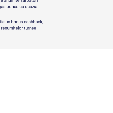
pre anumite sărbători
gas bonus cu ocazia
e, fie un bonus cashback,
i renumitelor turnee