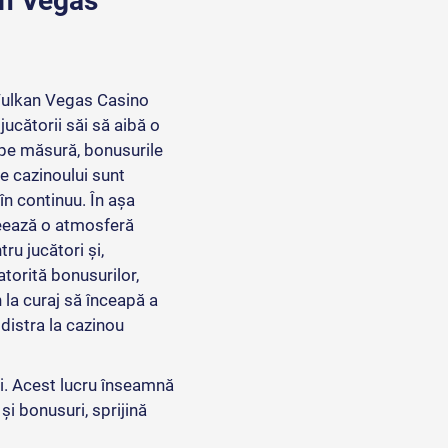
an Vegas
ulkan Vegas Casino
 jucătorii săi să aibă o
pe măsură, bonusurile
le cazinoului sunt
în continuu. În așa
eează o atmosferă
ru jucători și,
atorită bonusurilor,
n la curaj să înceapă a
 distra la cazinou
ri. Acest lucru înseamnă
și bonusuri, sprijină