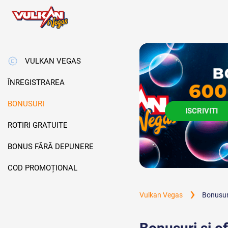
VULKAN VEGAS
ÎNREGISTRAREA
BONUSURI
ISCRIVITI
ROTIRI GRATUITE
BONUS FĂRĂ DEPUNERE
COD PROMOȚIONAL
Vulkan Vegas
Bonusuri