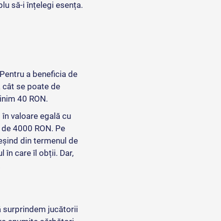
lu să-i înțelegi esența.
Pentru a beneficia de
a cât se poate de
minim 40 RON.
 în valoare egală cu
te de 4000 RON. Pe
ieșind din termenul de
în care îl obții. Dar,
.
 surprindem jucătorii