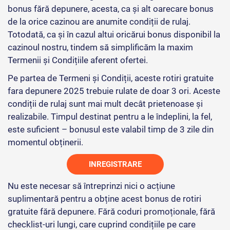
bonus fără depunere, acesta, ca și alt oarecare bonus
de la orice cazinou are anumite condiții de rulaj.
Totodată, ca și în cazul altui oricărui bonus disponibil la
cazinoul nostru, tindem să simplificăm la maxim
Termenii și Condițiile aferent ofertei.
Pe partea de Termeni și Condiții, aceste rotiri gratuite
fara depunere 2025 trebuie rulate de doar 3 ori. Aceste
condiții de rulaj sunt mai mult decât prietenoase și
realizabile. Timpul destinat pentru a le îndeplini, la fel,
este suficient – bonusul este valabil timp de 3 zile din
momentul obținerii.
INREGISTRARE
Nu este necesar să întreprinzi nici o acțiune
suplimentară pentru a obține acest bonus de rotiri
gratuite fără depunere. Fără coduri promoționale, fără
checklist-uri lungi, care cuprind condițiile pe care