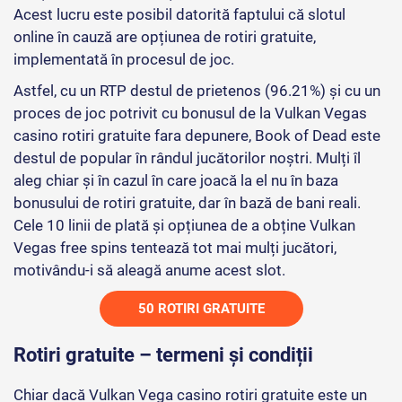
Acest lucru este posibil datorită faptului că slotul
online în cauză are opțiunea de rotiri gratuite,
implementată în procesul de joc.
Astfel, cu un RTP destul de prietenos (96.21%) și cu un
proces de joc potrivit cu bonusul de la Vulkan Vegas
casino rotiri gratuite fara depunere, Book of Dead este
destul de popular în rândul jucătorilor noștri. Mulți îl
aleg chiar și în cazul în care joacă la el nu în baza
bonusului de rotiri gratuite, dar în bază de bani reali.
Cele 10 linii de plată și opțiunea de a obține Vulkan
Vegas free spins tentează tot mai mulți jucători,
motivându-i să aleagă anume acest slot.
50 ROTIRI GRATUITE
Rotiri gratuite – termeni și condiții
Chiar dacă Vulkan Vega casino rotiri gratuite este un