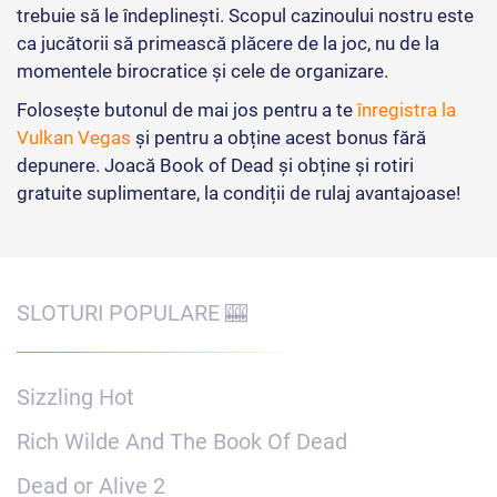
trebuie să le îndeplinești. Scopul cazinoului nostru este
ca jucătorii să primească plăcere de la joc, nu de la
momentele birocratice și cele de organizare.
Folosește butonul de mai jos pentru a te
înregistra la
Vulkan Vegas
și pentru a obține acest bonus fără
depunere. Joacă Book of Dead și obține și rotiri
gratuite suplimentare, la condiții de rulaj avantajoase!
SLOTURI POPULARE 🎰
Sizzling Hot
Rich Wilde And The Book Of Dead
Dead or Alive 2