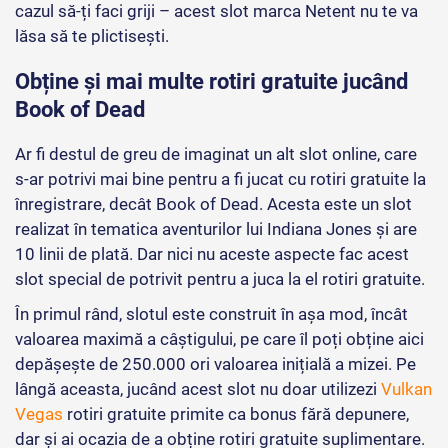
cazul să-ți faci griji – acest slot marca Netent nu te va
lăsa să te plictisești.
Obține și mai multe rotiri gratuite jucând
Book of Dead
Ar fi destul de greu de imaginat un alt slot online, care
s-ar potrivi mai bine pentru a fi jucat cu rotiri gratuite la
înregistrare, decât Book of Dead. Acesta este un slot
realizat în tematica aventurilor lui Indiana Jones și are
10 linii de plată. Dar nici nu aceste aspecte fac acest
slot special de potrivit pentru a juca la el rotiri gratuite.
În primul rând, slotul este construit în așa mod, încât
valoarea maximă a câștigului, pe care îl poți obține aici
depășește de 250.000 ori valoarea inițială a mizei. Pe
lângă aceasta, jucând acest slot nu doar utilizezi
Vulkan
Vegas
rotiri gratuite primite ca bonus fără depunere,
dar și ai ocazia de a obține rotiri gratuite suplimentare.